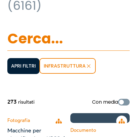
(
6161
)
INFRASTRUTTURA
APRI FILTRI
Con media
273
risultati
Fotografia
Open tree
Open tr
Macchine per
Documento