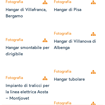
Fotografia
Fotografia
Open tree
Open tr
Hangar di Villafranca,
Hangar di Pisa
Bergamo
Fotografia
Open tr
Fotografia
Open tree
Hangar di Villanova di
Hangar smontabile per
Albenga
dirigibile
Fotografia
Open tr
Fotografia
Open tree
Hangar tubolare
Impianto di tralicci per
la linea elettrica Aosta
– Montjovet
Fotografia
Open tr