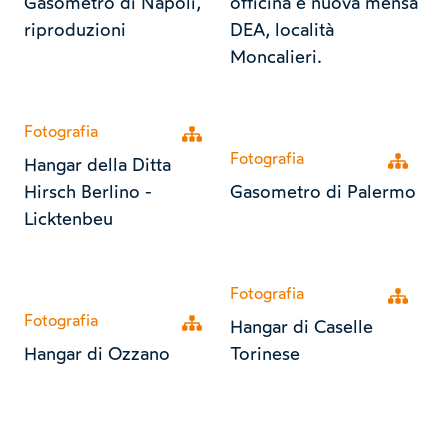
Gasometro di Napoli,
officina e nuova mensa
riproduzioni
DEA, località
Moncalieri.
Fotografia
Open tree
Fotografia
Open tr
Hangar della Ditta
Hirsch Berlino -
Gasometro di Palermo
Licktenbeu
Fotografia
Open tr
Fotografia
Open tree
Hangar di Caselle
Hangar di Ozzano
Torinese