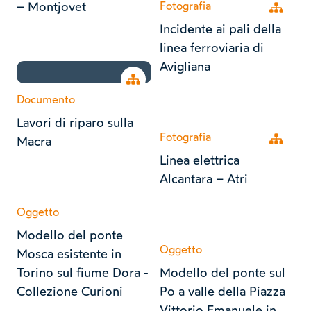
– Montjovet
Fotografia
Open tr
Incidente ai pali della
linea ferroviaria di
Avigliana
Open tree
Documento
Lavori di riparo sulla
Fotografia
Open tr
Macra
Linea elettrica
Alcantara – Atri
Oggetto
Modello del ponte
Oggetto
Mosca esistente in
Torino sul fiume Dora -
Modello del ponte sul
Collezione Curioni
Po a valle della Piazza
Vittorio Emanuele in