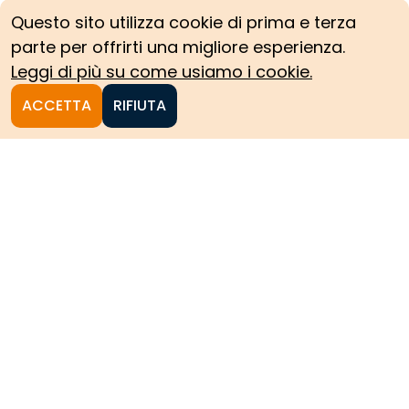
Questo sito utilizza cookie di prima e terza
Incidente ai pali della
parte per offrirti una migliore esperienza.
linea ferroviaria di
Leggi di più su come usiamo i cookie.
Open tree
Avigliana
Documento
ACCETTA
RIFIUTA
Lavori di riparo sulla
Macra
Fotografia
Open tr
Linea elettrica
Alcantara – Atri
Oggetto
Modello del ponte
Mosca esistente in
Oggetto
Torino sul fiume Dora -
Modello del ponte sul
Collezione Curioni
Po a valle della Piazza
Vittorio Emanuele in