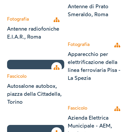
Antenne di Prato
Smeraldo, Roma
Fotografia
Open tree
Antenne radiofoniche
E.I.A.R., Roma
Fotografia
Open tr
Apparecchio per
elettrificazione della
Open tree
linea ferroviaria Pisa -
Fascicolo
La Spezia
Autosalone autobox,
piazza della Cittadella,
Torino
Fascicolo
Open tr
Azienda Elettrica
Municipale - AEM,