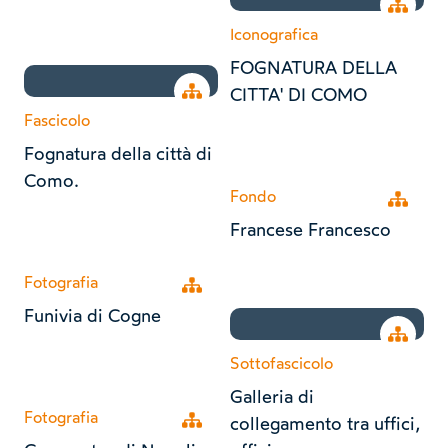
Open tr
Iconografica
FOGNATURA DELLA
Open tree
CITTA' DI COMO
Fascicolo
Fognatura della città di
Como.
Fondo
Open tr
Francese Francesco
Fotografia
Open tree
Funivia di Cogne
Open tr
Sottofascicolo
Galleria di
Fotografia
Open tree
collegamento tra uffici,