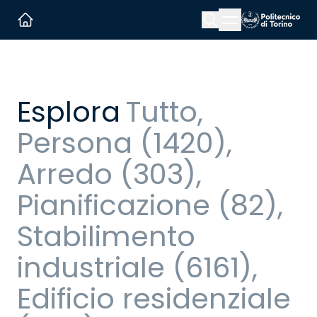
Menu button
Cerca
Homepage link
Esplora
Tutto
,
Persona
(
1420
)
,
Arredo
(
303
)
,
Pianificazione
(
82
)
,
Stabilimento
industriale
(
6161
)
,
Edificio residenziale