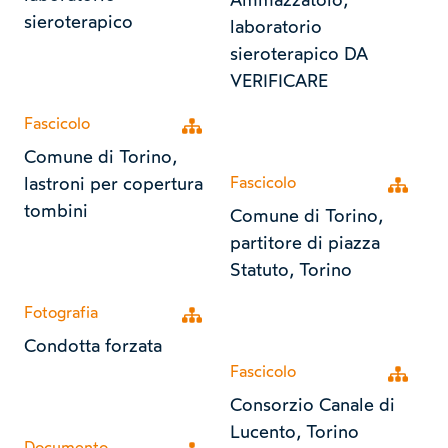
Ammazzatoio,
sieroterapico
laboratorio
sieroterapico DA
VERIFICARE
Fascicolo
Open tree
Comune di Torino,
lastroni per copertura
Fascicolo
Open tr
tombini
Comune di Torino,
partitore di piazza
Statuto, Torino
Fotografia
Open tree
Condotta forzata
Fascicolo
Open tr
Consorzio Canale di
Lucento, Torino
Documento