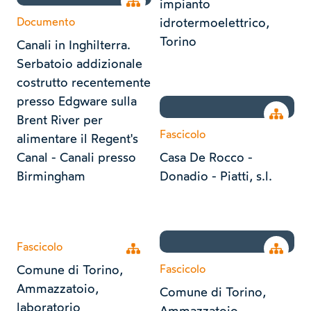
Open tree
impianto
Documento
idrotermoelettrico,
Torino
Canali in Inghilterra.
Serbatoio addizionale
costrutto recentemente
presso Edgware sulla
Open tr
Brent River per
Fascicolo
alimentare il Regent's
Canal - Canali presso
Casa De Rocco -
Birmingham
Donadio - Piatti, s.l.
Fascicolo
Open tree
Open tr
Comune di Torino,
Fascicolo
Ammazzatoio,
Comune di Torino,
laboratorio