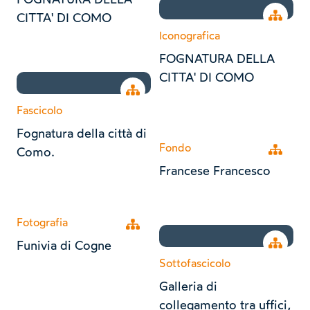
Open tr
CITTA' DI COMO
Iconografica
FOGNATURA DELLA
CITTA' DI COMO
Open tree
Fascicolo
Fognatura della città di
Fondo
Open tr
Como.
Francese Francesco
Fotografia
Open tree
Open tr
Funivia di Cogne
Sottofascicolo
Galleria di
collegamento tra uffici,