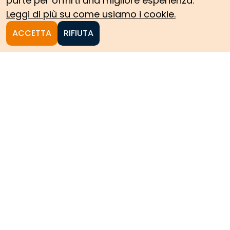
parte per offrirti una migliore esperienza.
Leggi di più su come usiamo i cookie.
ACCETTA
RIFIUTA
Homepage
Le collezioni storiche del
Politecnico di Torino