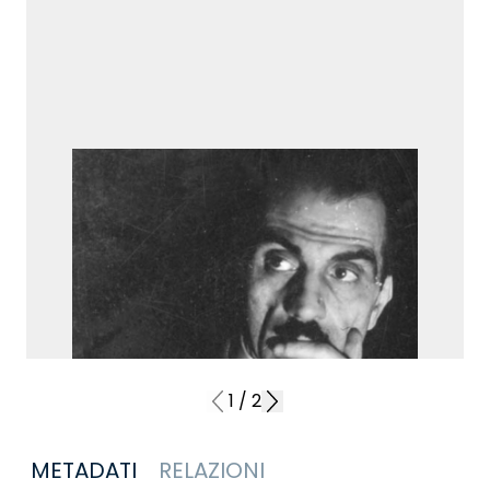
1
/
2
METADATI
RELAZIONI