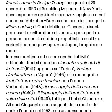
Renaissance in Design Today,
inaugurata il 29
novembre 1950 al Brookling Museum di New York,
dove espone un ambiente pranzo-soggiorno e nel
concorso Vetroflex-Domus che premia il progetto
Mini-modulo
, di Carlo Mollino e Giovanni Luisoni,
per casetta unifamiliare di vacanza per quattro
persone proposta dai due progettisti in quattro
varianti: campagna-lago, montagna, brughiera e
mare.
Intensa continua ad essere anche l'attività
editoriale di cui si ricordano
Incanto e volontà di
Antonelli
(1941) apparso su "Torino",
Vedere
l'Architettura
su "Agorà" (1946) e le monografie
Architettura, arte e tecnica
, con Franco
Vadacchino (1948),
Il messaggio della camera
oscura (1949)
e
Il linguaggio dell'architettura, il
volto della città
(1949), tutti per i tipi di Chiantore.
Gli anni Cinquanta sono segnati dalla morte del
padre Eugenio nel 1953 e da un conseguente