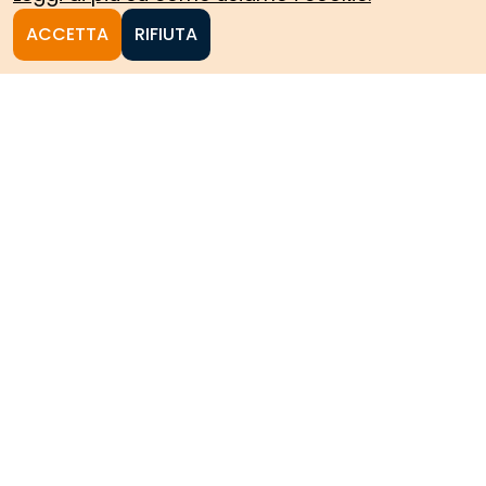
ACCETTA
RIFIUTA
Homepage
Le collezioni storiche del
Politecnico di Torino
HOME