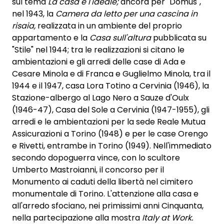
sul tema
La casa e l'ideale;
ancora per "Domus",
nel 1943, la
Camera da letto per una cascina in
risaia,
realizzata in un ambiente del proprio
appartamento e la
Casa sull'altura
pubblicata su
"Stile" nel 1944; tra le realizzazioni si citano le
ambientazioni e gli arredi delle case di Ada e
Cesare Minola e di Franca e Guglielmo Minola, tra il
1944 e il 1947, casa Lora Totino a Cervinia (1946), la
Stazione-albergo al Lago Nero a Sauze d'Oulx
(1946-47), Casa del Sole a Cervinia (1947-1955), gli
arredi e le ambientazioni per la sede Reale Mutua
Assicurazioni a Torino (1948) e per le case Orengo
e Rivetti, entrambe in Torino (1949). Nell'immediato
secondo dopoguerra vince, con lo scultore
Umberto Mastroianni, il concorso per il
Monumento ai caduti della libertà nel cimitero
monumentale di Torino. L'attenzione alla casa e
all'arredo sfociano, nei primissimi anni Cinquanta,
nella partecipazione alla mostra
Italy at Work.