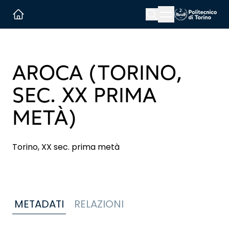
Menu button
Cerca
Homepage link
AROCA (TORINO,
SEC. XX PRIMA
METÀ)
Torino, XX sec. prima metà
METADATI
RELAZIONI