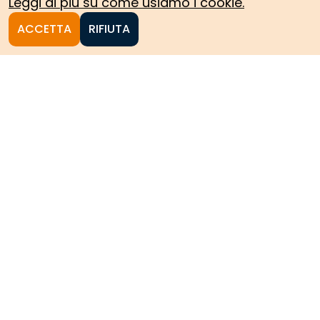
Leggi di più su come usiamo i cookie.
ACCETTA
RIFIUTA
Homepage
Le collezioni storiche del
Politecnico di Torino
HOME