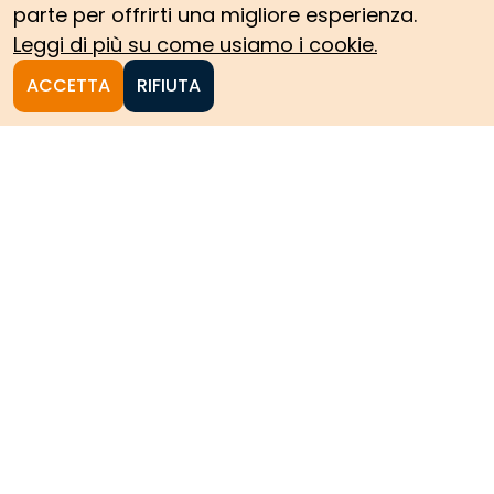
parte per offrirti una migliore esperienza.
Leggi di più su come usiamo i cookie.
ACCETTA
RIFIUTA
Homepage
Le collezioni storiche del
Politecnico di Torino