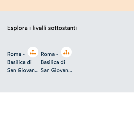
Esplora i livelli sottostanti
Open tree
Open tree
Roma -
Roma -
Basilica di
Basilica di
San Giovanni
San Giovanni
in Laterano.
in Laterano.
La facciata
Un dettaglio
del chiostro.
(XII secolo.)