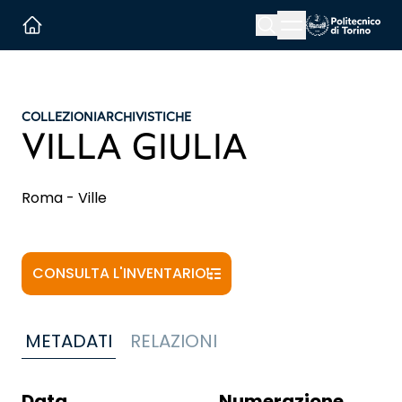
Menu button
Cerca
Homepage link
COLLEZIONI
ARCHIVISTICHE
VILLA GIULIA
Roma - Ville
CONSULTA L'INVENTARIO
METADATI
RELAZIONI
Data
Numerazione