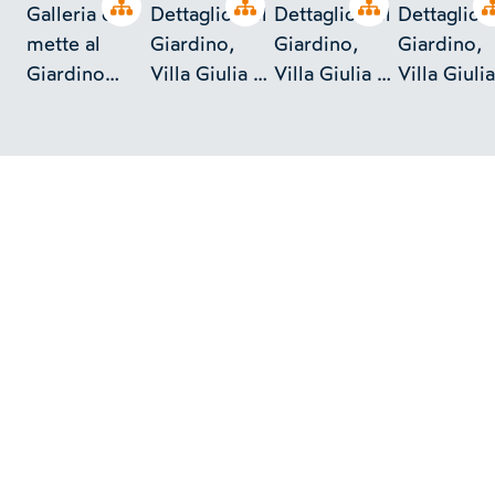
Open tree
Open tree
Open tree
Galleria che
Dettaglio del
Dettaglio del
Dettaglio 
mette al
Giardino,
Giardino,
Giardino,
Giardino
Villa Giulia -
Villa Giulia -
Villa Giulia
della Villa
Roma
Roma
Roma
Giulia - Roma