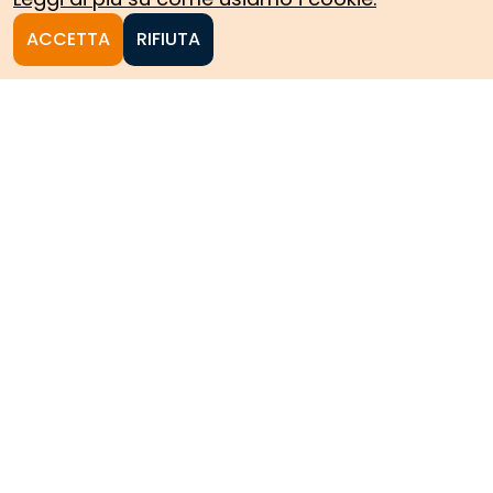
ACCETTA
RIFIUTA
Homepage
Le collezioni storiche del
Politecnico di Torino
HOME