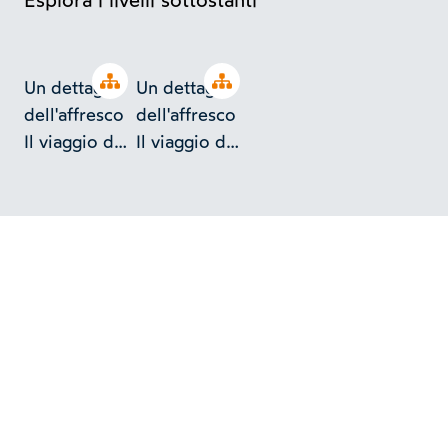
Esplora i livelli sottostanti
Open tree
Open tree
Un dettaglio
Un dettaglio
dell'affresco
dell'affresco
Il viaggio dei
Il viaggio dei
Re Magi
Re Magi
(Benozzo
(Benozzo
Gozzoli) -
Gozzoli) -
(Firenze -
(Firenze -
Cappella del
Cappella del
Palazzo
Palazzo
Riccardi)
Riccardi)