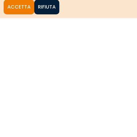
ACCETTA
RIFIUTA
Homepage
Le collezioni storiche del
Politecnico di Torino
HOME