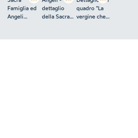
Sacra
Angeli -
Dettaglio del
Famiglia ed
dettaglio
quadro "La
Angeli
della Sacra
vergine che
(Filippino
Famiglia
adora il
Lippi)
(Filippino
Bambino
(Firenze -
Lippi)
Gesù"
Galleria Pitti)
(Firenze -
(Filippino
Galleria Pitti)
Lippi)
(Firenze -
Galleria Pitti)