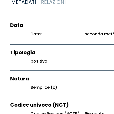
METADATI
RELAZIONI
Data
Data:
seconda metà
Tipologia
positivo
Natura
Semplice (c)
Codice univoco (NCT)
Codice Regione (NCTR):
Piemonte