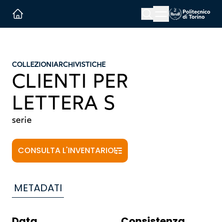
Menu button
Cerca
Homepage link
COLLEZIONI
ARCHIVISTICHE
CLIENTI PER
LETTERA S
serie
CONSULTA L'INVENTARIO
METADATI
Data
Consistenza