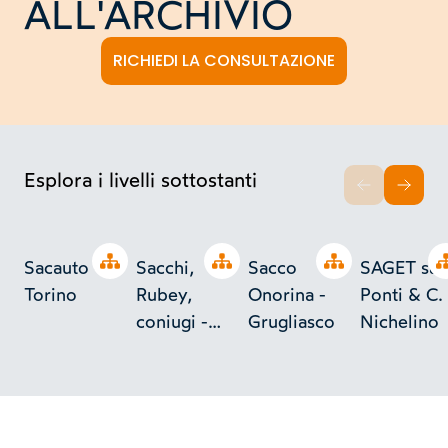
ALL'ARCHIVIO
RICHIEDI LA CONSULTAZIONE
Esplora i livelli sottostanti
INDIETRO
AVAN
Open tree
Open tree
Open tree
Sacauto -
Sacchi,
Sacco
SAGET sas
Torino
Rubey,
Onorina -
Ponti & C. 
coniugi -
Grugliasco
Nichelino
Robassomero