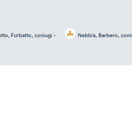
Open tree
tto, Furbatto, coniugi -
Nebbia, Barbero, coniu