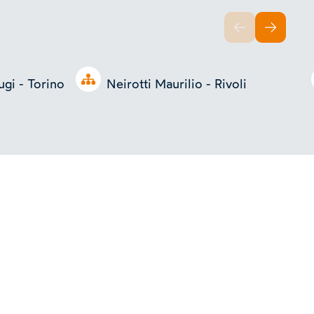
INDIETRO
AVANTI
Open tree
gi - Torino
Neirotti Maurilio - Rivoli