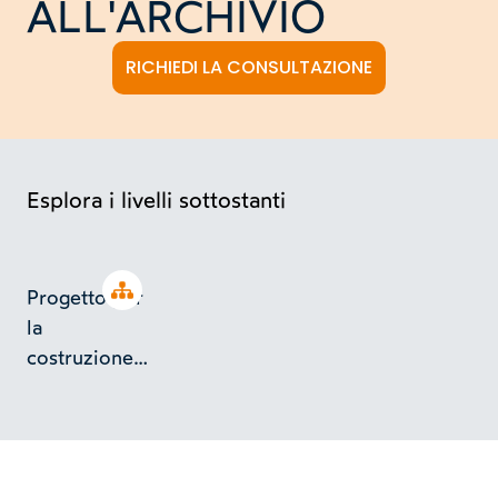
ALL'ARCHIVIO
RICHIEDI LA CONSULTAZIONE
Esplora i livelli sottostanti
Open tree
Progetto per
la
costruzione
di un ponte a
Casalborgone
sul Rivo Losa
in località