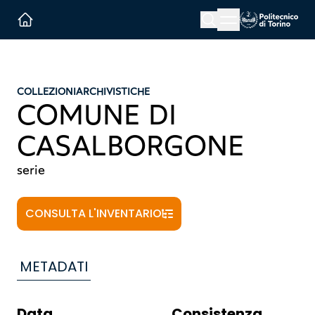
Menu button
Cerca
Homepage link
COLLEZIONI
ARCHIVISTICHE
COMUNE DI
CASALBORGONE
serie
CONSULTA L'INVENTARIO
METADATI
Data
Consistenza