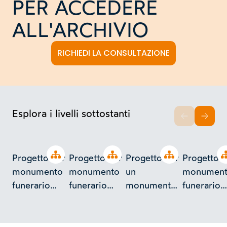
PER ACCEDERE
ALL'ARCHIVIO
RICHIEDI LA CONSULTAZIONE
Esplora i livelli sottostanti
INDIETRO
AVAN
Open tree
Open tree
Open tree
Progetto per
Progetto per
Progetto per
Progetto p
monumento
monumento
un
monumen
funerario
funerario
monumento
funerario
(commissionato
(commissionato
funerario
(commissi
dalla famiglia
dai fratelli
(commissionato
da Carlo
Cambursano)
Garella)
dalla famiglia
Argano)