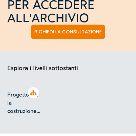
PER ACCEDERE
ALL'ARCHIVIO
RICHIEDI LA CONSULTAZIONE
Esplora i livelli sottostanti
Open tree
Progetto per
la
costruzione
di
un'abitazione
di 2 piani a