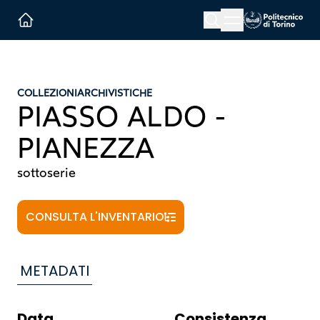
Menu button
Cerca
Homepage link
COLLEZIONI
ARCHIVISTICHE
PIASSO ALDO -
PIANEZZA
sottoserie
CONSULTA L'INVENTARIO
METADATI
Data
Consistenza