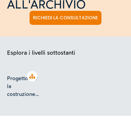
ALL'ARCHIVIO
RICHIEDI LA CONSULTAZIONE
Esplora i livelli sottostanti
Open tree
Progetto per
la
costruzione
di
un'autorimessa
privata a
Torino in v.