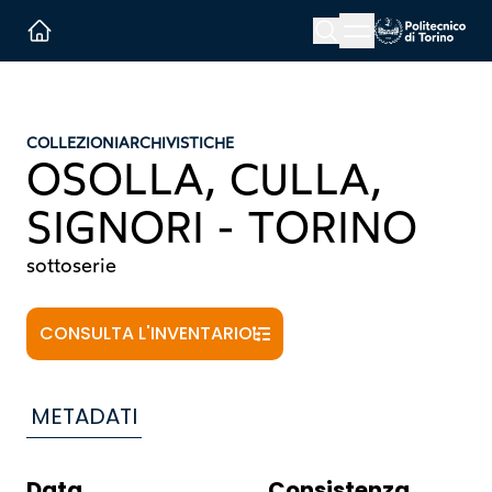
Menu button
Cerca
Homepage link
COLLEZIONI
ARCHIVISTICHE
OSOLLA, CULLA,
SIGNORI - TORINO
sottoserie
CONSULTA L'INVENTARIO
METADATI
Data
Consistenza