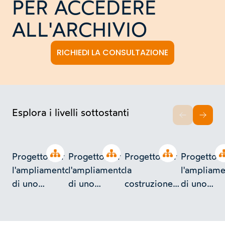
PER ACCEDERE
ALL'ARCHIVIO
RICHIEDI LA CONSULTAZIONE
Esplora i livelli sottostanti
INDIETRO
AVAN
Open tree
Open tree
Open tree
Progetto per
Progetto per
Progetto per
Progetto p
l'ampliamento
l'ampliamento
la
l'ampliam
di uno
di uno
costruzione
di uno
stabilimento
stabilimento
di un
stabilimen
industriale a
industriale a
complesso
industriale
Torino in v.
Torino in v.
industriale a
Torino in v