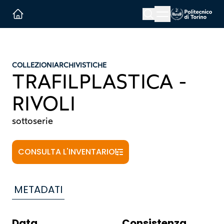
Menu button
Cerca
Homepage link
COLLEZIONI
ARCHIVISTICHE
TRAFILPLASTICA -
RIVOLI
sottoserie
CONSULTA L'INVENTARIO
METADATI
Data
Consistenza