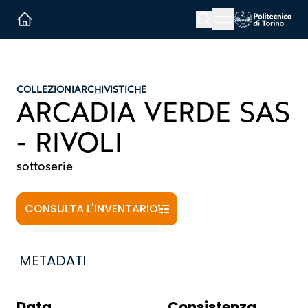
Menu button
Cerca
Homepage link
COLLEZIONI
ARCHIVISTICHE
ARCADIA VERDE SAS
- RIVOLI
sottoserie
CONSULTA L'INVENTARIO
METADATI
Data
Consistenza