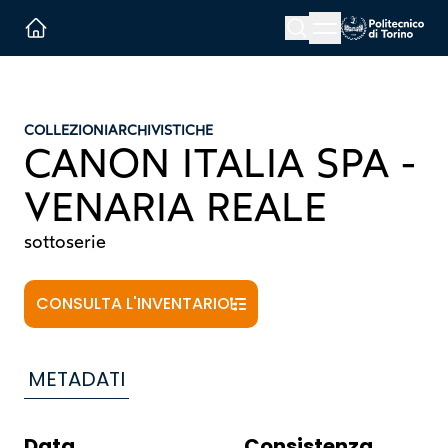
Menu button
Cerca
Homepage link
COLLEZIONI
ARCHIVISTICHE
CANON ITALIA SPA -
VENARIA REALE
sottoserie
CONSULTA L'INVENTARIO
METADATI
Data
Consistenza