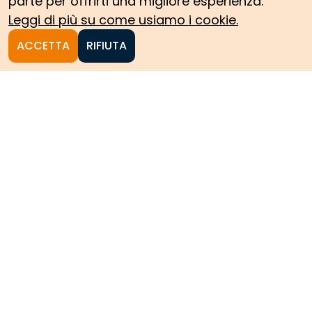
parte per offrirti una migliore esperienza.
Leggi di più su come usiamo i cookie.
ACCETTA
RIFIUTA
Homepage
Le collezioni storiche del
Politecnico di Torino