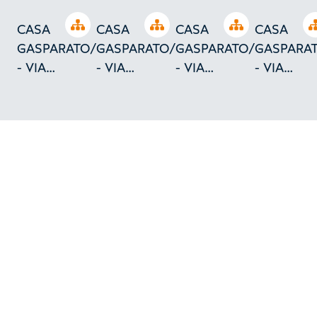
Open tree
Open tree
Open tree
CASA
CASA
CASA
CASA
GASPARATO/TORINO
GASPARATO/TORINO
GASPARATO/TORINO
GASPARA
- VIA
- VIA
- VIA
- VIA
VERAZZANO
VERAZZANO
VERAZZANO
VERAZZA