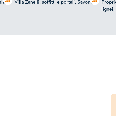
Open tree
Open tree
ale,
Villa Zanelli, soffitti e portali, Savona
Proprie
lignei,