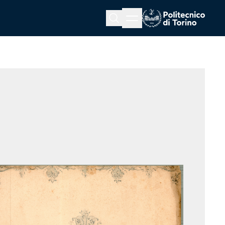
Menu button
Cerca
Homepage link