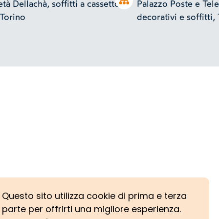
Open tree
tà Dellachà, soffitti a cassettoni
Palazzo Poste e Tele
 Torino
decorativi e soffitti,
Questo sito utilizza cookie di prima e terza
parte per offrirti una migliore esperienza.