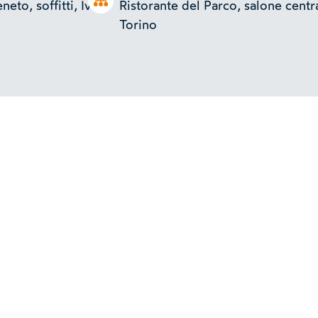
Open tree
neto, soffitti, Ivrea
Ristorante del Parco, salone centr
Torino