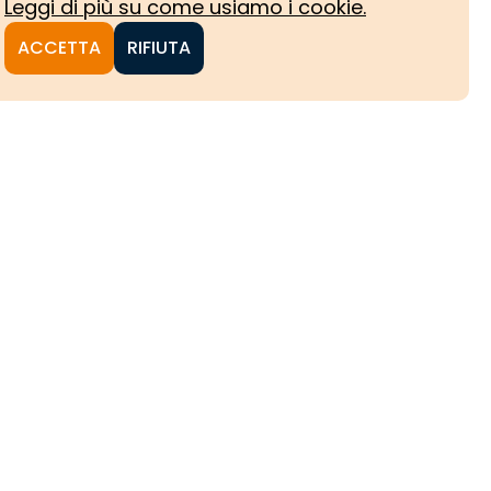
Leggi di più su come usiamo i cookie.
ACCETTA
RIFIUTA
NI
CHE
HE