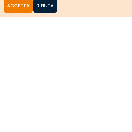
ACCETTA
RIFIUTA
Homepage
Le collezioni storiche del
Politecnico di Torino
HOME