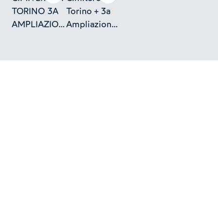
TORINO 3A
Torino + 3a
AMPLIAZIONE
Ampliazione
ARCATA 109
+ Arcata 109
TOMBA
+ Tomba
CALZA-
Calza-Bocca
BOCCA
+.