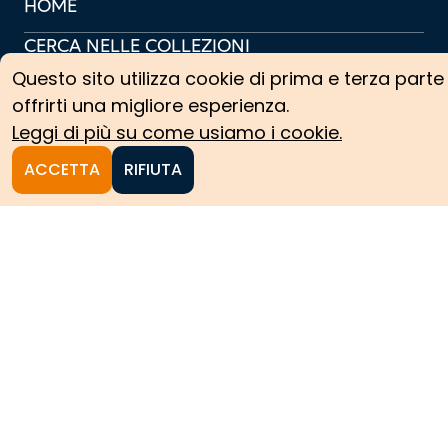
HOME
CERCA NELLE COLLEZIONI
Questo sito utilizza cookie di prima e terza parte
COLLEZIONI ARCHIVISTICHE
offrirti una migliore esperienza.
COLLEZIONI SCIENTIFICHE
Leggi di più su come usiamo i cookie.
PERCORSI TEMATICI
ACCETTA
RIFIUTA
PROTAGONISTI
NEWS
CREDITS
COOKIE POLICY
PRIVACY POLICY