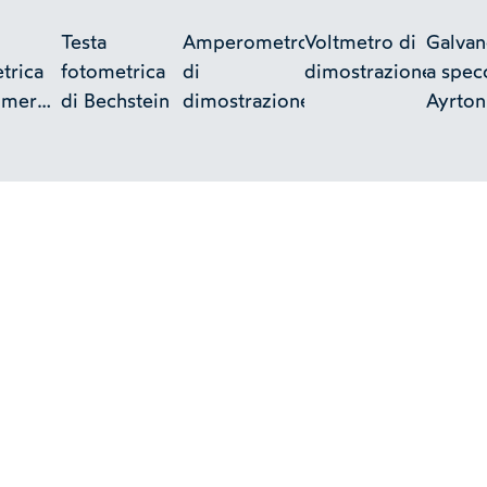
Testa
Amperometro
Voltmetro di
Galva
trica
fotometrica
di
dimostrazione
a spec
mmer
di Bechstein
dimostrazione
Ayrton
n a
Mathe
sto