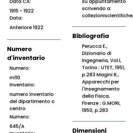
Data CA:
su appuntamento
scrivendo a:
1915 - 1922
collezioniscientifiche
Data:
Anteriore 1922
Bibliografia
Perucca E.,
Numero
Dizionario di
d'inventario
Ingegneria, Vol.I,
Torino : UTET, 1951,
Numero:
p.283 Magini R.,
m110
Apparecchi per
Inventario:
l'Insegnamento
numero inventario
della Fisica,
del dipartimento o
Firenze : G.MORI,
centro
1950, p.283
Numero:
645/A
Dimensioni