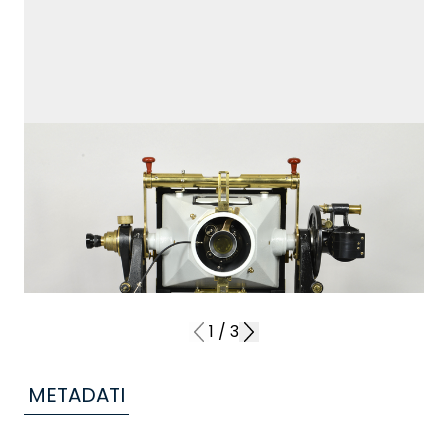
1
/
3
METADATI