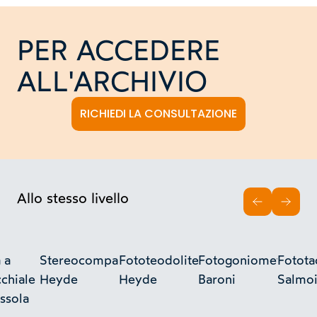
PER ACCEDERE
ALL'ARCHIVIO
RICHIEDI LA CONSULTAZIONE
Allo stesso livello
INDIETRO
AVAN
 a
Stereocomparatore
Fototeodolite
Fotogoniometro
Fotot
chiale
Heyde
Heyde
Baroni
Salmoi
ssola