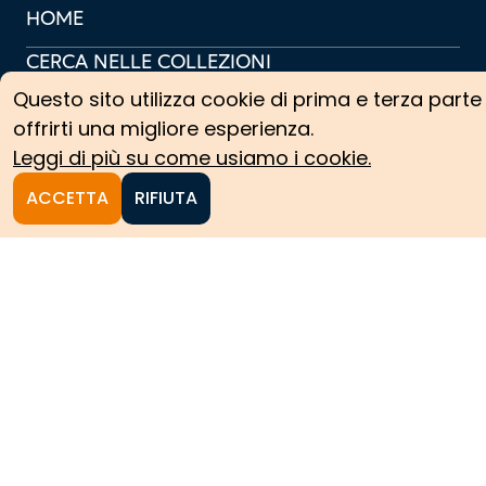
HOME
CERCA NELLE COLLEZIONI
Questo sito utilizza cookie di prima e terza parte
COLLEZIONI ARCHIVISTICHE
offrirti una migliore esperienza.
COLLEZIONI SCIENTIFICHE
Leggi di più su come usiamo i cookie.
PERCORSI TEMATICI
ACCETTA
RIFIUTA
PROTAGONISTI
NEWS
CREDITS
COOKIE POLICY
PRIVACY POLICY