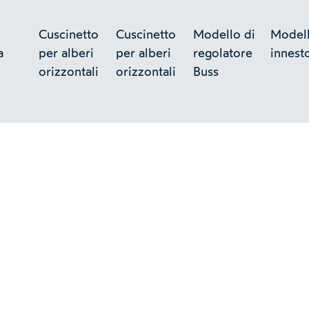
Cuscinetto
Cuscinetto
Modello di
Modell
a
per alberi
per alberi
regolatore
innest
orizzontali
orizzontali
Buss