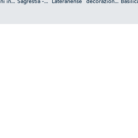
ni in
Sagrestia -
Lateranense
decorazione
Basilic
no
Basilica
- Basilica
Latera
Lateranense
Lateranense