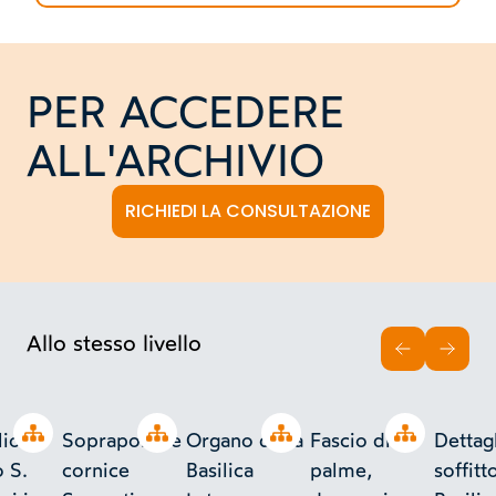
PER ACCEDERE
ALL'ARCHIVIO
RICHIEDI LA CONSULTAZIONE
Allo stesso livello
INDIETRO
AVAN
Open tree
Open tree
Open tree
Open tree
lio
Sopraporta e
Organo della
Fascio di
Dettag
o S.
cornice
Basilica
palme,
soffitt