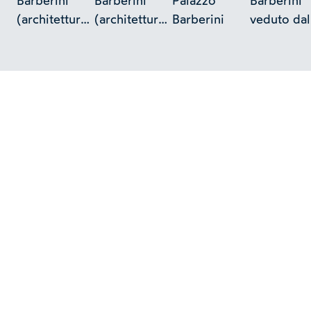
Barberini
Barberini
Palazzo
Barberini
(architettura
(architettura
Barberini
veduto dal
di Carlo
di Carlo
giardino
Maderno)
Maderno)