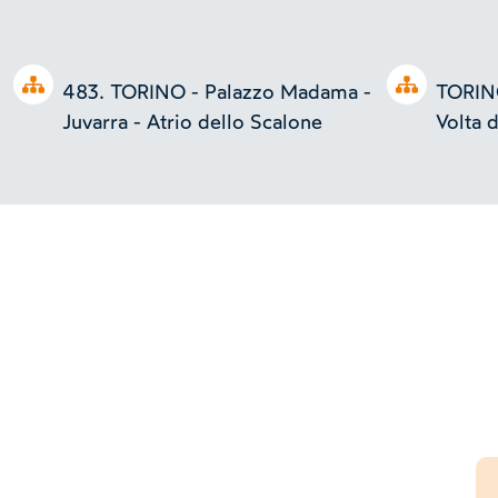
Open tree
Open tree
483. TORINO - Palazzo Madama -
TORINO
Juvarra - Atrio dello Scalone
Volta d