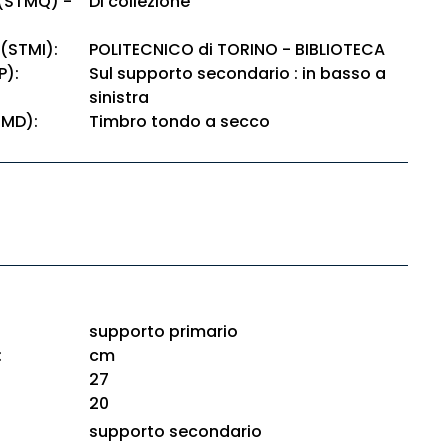
 (STMQ) -
Di collezione
 (STMI):
POLITECNICO di TORINO - BIBLIOTECA
P):
Sul supporto secondario : in basso a
sinistra
TMD):
Timbro tondo a secco
supporto primario
:
cm
27
20
supporto secondario