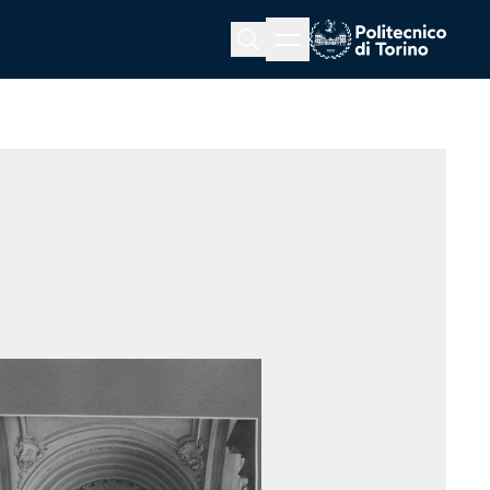
Menu button
Cerca
Homepage link