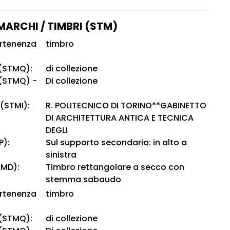
 MARCHI / TIMBRI (STM)
artenenza
timbro
 (STMQ):
di collezione
 (STMQ) -
Di collezione
 (STMI):
R. POLITECNICO DI TORINO**GABINETTO
DI ARCHITETTURA ANTICA E TECNICA
DEGLI
P):
Sul supporto secondario: in alto a
sinistra
TMD):
Timbro rettangolare a secco con
stemma sabaudo
artenenza
timbro
 (STMQ):
di collezione