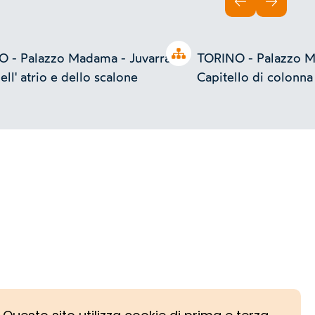
INDIETRO
AVANTI
Open tree
 - Palazzo Madama - Juvarra -
TORINO - Palazzo M
ell' atrio e dello scalone
Capitello di colonna