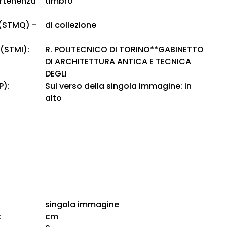
artenenza
timbro
 (STMQ) -
di collezione
 (STMI):
R. POLITECNICO DI TORINO**GABINETTO
DI ARCHITETTURA ANTICA E TECNICA
DEGLI
P):
Sul verso della singola immagine: in
alto
singola immagine
:
cm