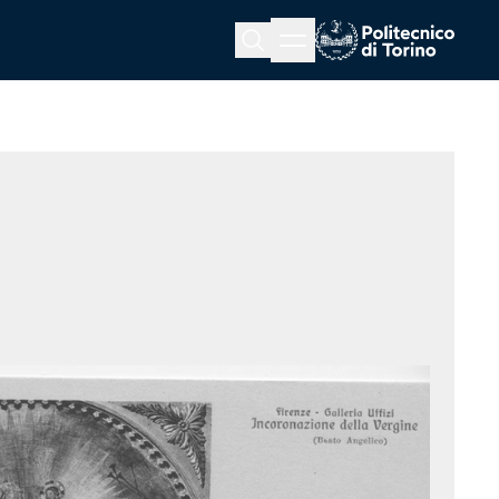
Menu button
Cerca
Homepage link