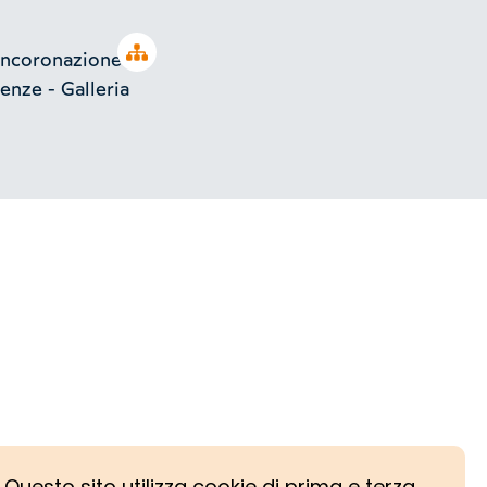
Open tree
 Incoronazione
enze - Galleria
Questo sito utilizza cookie di prima e terza