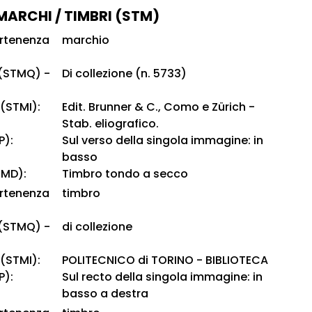
 MARCHI / TIMBRI (STM)
artenenza
marchio
 (STMQ) -
Di collezione (n. 5733)
 (STMI):
Edit. Brunner & C., Como e Zürich -
Stab. eliografico.
P):
Sul verso della singola immagine: in
basso
TMD):
Timbro tondo a secco
artenenza
timbro
 (STMQ) -
di collezione
 (STMI):
POLITECNICO di TORINO - BIBLIOTECA
P):
Sul recto della singola immagine: in
basso a destra