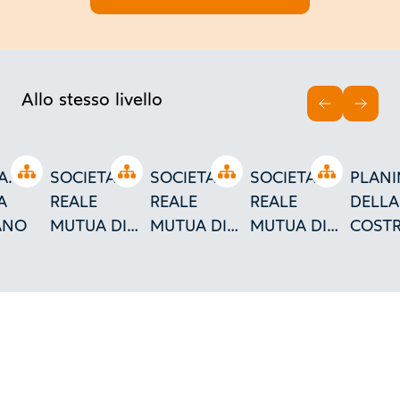
Allo stesso livello
INDIETRO
AVAN
Open tree
Open tree
Open tree
Open tree
A. -
SOCIETA'
SOCIETA'
SOCIETA'
PLANI
A
REALE
REALE
REALE
DELLA
ANO
MUTUA DI
MUTUA DI
MUTUA DI
COST
ASSICURAZIONI
ASSICURAZIONI
ASSICURAZIONI
ERIGE
- CASA DI
- CASA DI
- CASA DI
BOLZ
ABITAZIONE
ABITAZIONE
ABITAZIONE
PER 
A BOLZANO
A BOLZANO
A BOLZANO
DELLA
SOCIE
REALE
MUTUA