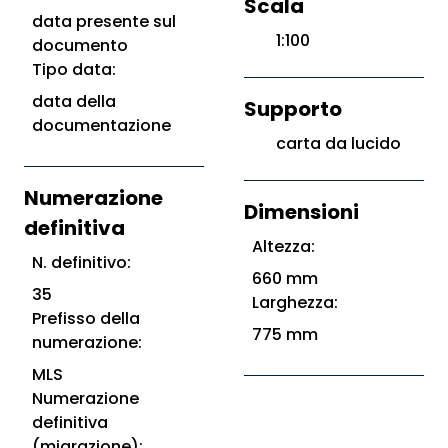
Scala
data presente sul
1:100
documento
Tipo data:
data della
Supporto
documentazione
carta da lucido
Numerazione
Dimensioni
definitiva
Altezza:
N. definitivo:
660 mm
35
Larghezza:
Prefisso della
775 mm
numerazione:
MLS
Numerazione
definitiva
(migrazione):