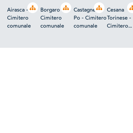
Open tree
Open tree
Open tree
Airasca -
Borgaro -
Castagneto
Cesana
Cimitero
Cimitero
Po - Cimitero
Torinese -
comunale
comunale
comunale
Cimitero
comunale