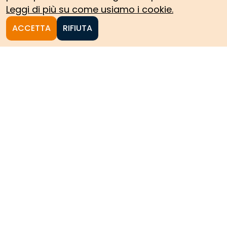
Leggi di più su come usiamo i cookie.
ACCETTA
RIFIUTA
Homepage
Le collezioni storiche del
Politecnico di Torino