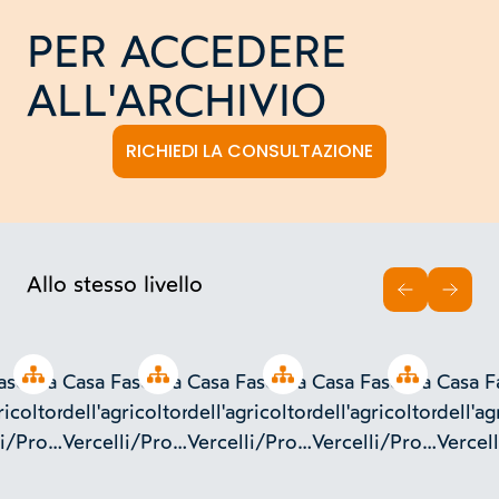
PER ACCEDERE
ALL'ARCHIVIO
RICHIEDI LA CONSULTAZIONE
Allo stesso livello
INDIETRO
AVAN
Open tree
Open tree
Open tree
Open tree
ascista
Casa Fascista
Casa Fascista
Casa Fascista
Casa F
ricoltore-
dell'agricoltore-
dell'agricoltore-
dell'agricoltore-
dell'ag
li/Progetto
Vercelli/Progetto
Vercelli/Progetto
Vercelli/Progetto
Vercel
n. 142
n. 142
n. 142
n. 142