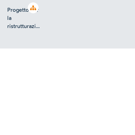
Open tree
Progetto per
la
ristrutturazione
di uno stabile
a Pecetto
Torinese