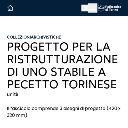
Menu button
Cerca
Homepage link
COLLEZIONI
ARCHIVISTICHE
PROGETTO PER LA
RISTRUTTURAZIONE
DI UNO STABILE A
PECETTO TORINESE
unità
Il fascicolo comprende 3 disegni di progetto (420 x
320 mm).