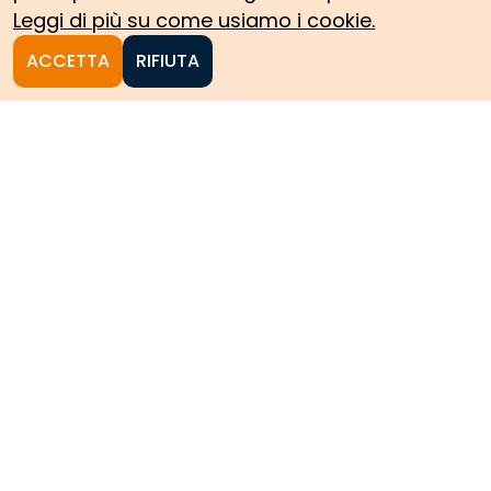
Leggi di più su come usiamo i cookie.
ACCETTA
RIFIUTA
Homepage
Le collezioni storiche del
Politecnico di Torino