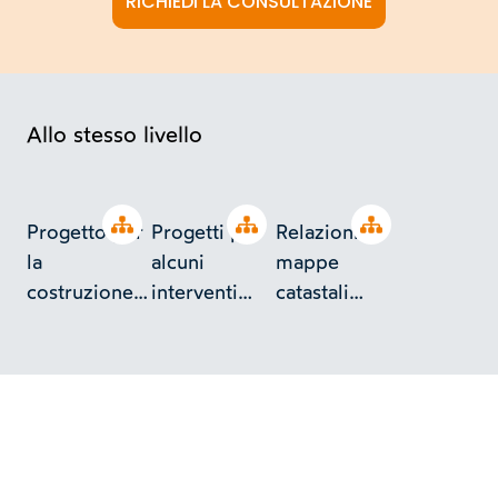
RICHIEDI LA CONSULTAZIONE
Allo stesso livello
Open tree
Open tree
Open tree
Progetto per
Progetti per
Relazioni e
la
alcuni
mappe
costruzione
interventi
catastali
di uno
presso uno
relative a un
stabilimento
stabilimento
fabbricato
industriale a
industriale a
industriale a
Torino in v.
Torino in v.
Torino in v.
Ternengo 2,
Ternengo 2,
Ternengo 2,
angolo v.
angolo v.
angolo v.