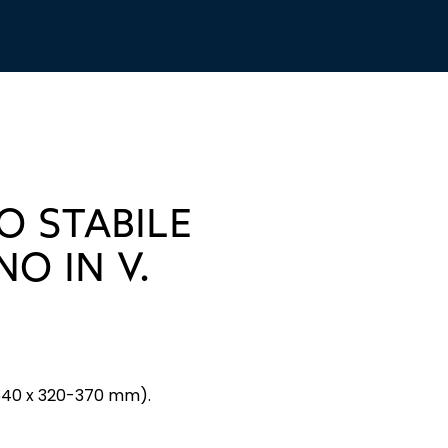
O STABILE
NO IN V.
2640 x 320-370 mm).