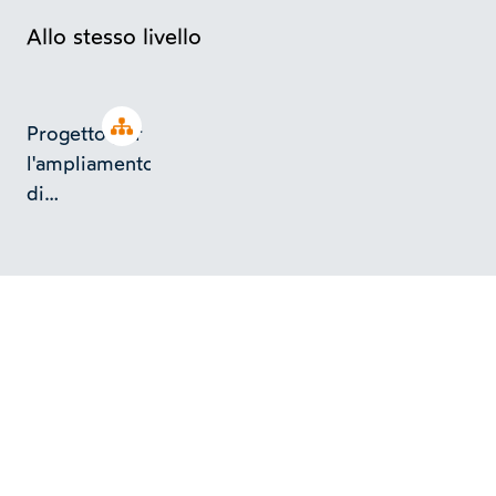
Allo stesso livello
Open tree
Progetto per
l'ampliamento
di
un'abitazione
a Torino in
strada della
Barberina 23