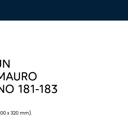
UN
 MAURO
NO 181-183
200 x 320 mm).