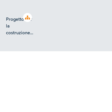
Open tree
Progetto per
la
costruzione
di 2 serbatoi
per olio
combustibile
a Torino