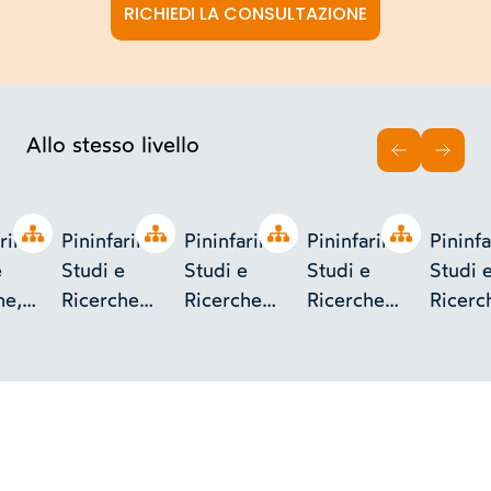
RICHIEDI LA CONSULTAZIONE
Allo stesso livello
INDIETRO
AVAN
Open tree
Open tree
Open tree
Open tree
rina,
Pininfarina,
Pininfarina,
Pininfarina,
Pininfa
e
Studi e
Studi e
Studi e
Studi 
he,
Ricerche
Ricerche
Ricerche
Ricerc
pondenza
S.p.A.,
S.p.A.,
S.p.A.,
S.p.A.,
- 1990
indagini
corrispondenza
eliocopie
geognostiche
Recchi
Recchi