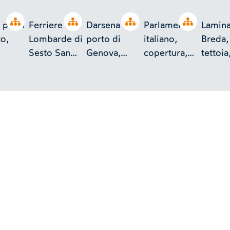
Open tree
Open tree
Open tree
Open tree
 per il
Ferriere
Darsena del
Parlamento
Lamina
o,
Lombarde di
porto di
italiano,
Breda,
Sesto San
Genova,
copertura,
tettoia
Giovanni,
tettoia
Roma
Milano
tettoia