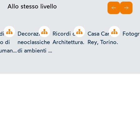
Allo stesso livello
INDIETRO
AVAN
Open tree
Open tree
Open tree
Open tree
di
Decorazioni
Ricordi di
Casa Carlo
Fotogr
o di
neoclassiche
Architettura.
Rey, Torino.
 umana,
di ambienti a
.
Bologna e
Ravenna.