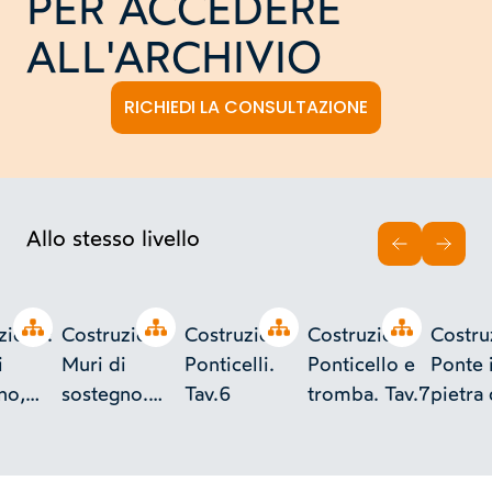
PER ACCEDERE
ALL'ARCHIVIO
RICHIEDI LA CONSULTAZIONE
Allo stesso livello
INDIETRO
AVAN
Open tree
Open tree
Open tree
Open tree
zione:
Costruzioni:
Costruzioni:
Costruzioni:
Costru
i
Muri di
Ponticelli.
Ponticello e
Ponte 
no,
sostegno.
Tav.6
tromba. Tav.7
pietra
cazione
Tav.5
taglio.
à.