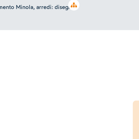
Open tree
ento Minola, arredi: disegni