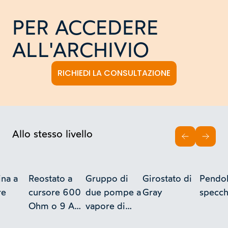
PER ACCEDERE
ALL'ARCHIVIO
RICHIEDI LA CONSULTAZIONE
Allo stesso livello
INDIETRO
AVAN
na a
Reostato a
Gruppo di
Girostato di
Pendo
re
cursore 600
due pompe a
Gray
specch
Ohm o 9 A
vapore di
(vari pezzi)
mercurio -