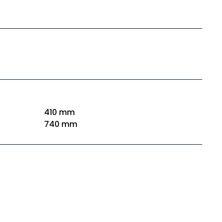
o
410 mm
740 mm