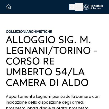
Menu button
Cerca
Homepage link
COLLEZIONI
ARCHIVISTICHE
ALLOGGIO SIG. M.
LEGNANI/TORINO -
CORSO RE
UMBERTO 54/LA
CAMERA DI ALDO
Appartamento Legnani: pianta della camera con
indicazione della disposizione degli arredi,
prospetto longitudinale quotato, prospetto