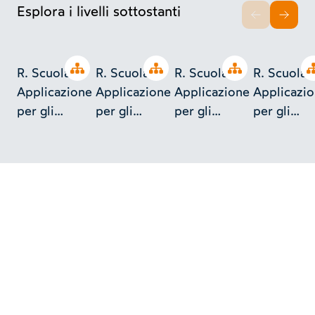
Esplora i livelli sottostanti
INDIETRO
AVAN
Open tree
Open tree
Open tree
R. Scuola di
R. Scuola di
R. Scuola di
R. Scuola 
Applicazione
Applicazione
Applicazione
Applicazi
per gli
per gli
per gli
per gli
Ingegneri in
Ingegneri in
Ingegneri in
Ingegneri 
Torino
Torino
Torino
Torino
(Castello del
(Castello del
(Castello del
(Castello d
Valentino):
Valentino):
Valentino):
Valentino)
Progetto di
pianta del
Icnografia del
esercitazio
adattamento
Giardino -
Castello del
di idraulic
del portico
Vivaio
Valentino
del palazzo
Municipale
del Valentino
nel parco del
posto tra il
Valentino